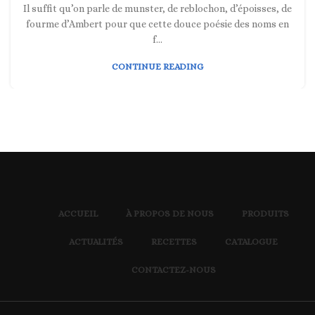
Il suffit qu’on parle de munster, de reblochon, d’époisses, de
fourme d’Ambert pour que cette douce poésie des noms en
f...
CONTINUE READING
ACCUEIL
À PROPOS DE NOUS
PRODUITS
ACTUALITÉS
RECETTES
CATALOGUE
CONTACTEZ-NOUS