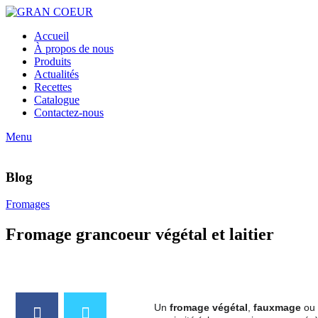
Accueil
À propos de nous
Produits
Actualités
Recettes
Catalogue
Contactez-nous
Menu
Blog
Fromages
Fromage grancoeur végétal et laitier
Un
fromage végétal
,
fauxmage
ou