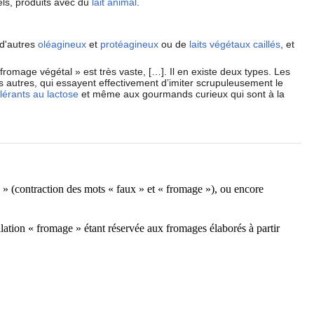
els, produits avec du
lait animal
.
 d'autres
oléagineux
et
protéagineux
ou de
laits végétaux
caillés
, et
fromage végétal » est très vaste, […]. Il en existe deux types. Les
es autres, qui essayent effectivement d’imiter scrupuleusement le
olérants au lactose
et même aux gourmands curieux qui sont à la
e » (contraction des mots « faux » et « fromage »), ou encore
lation « fromage » étant réservée aux fromages élaborés à partir