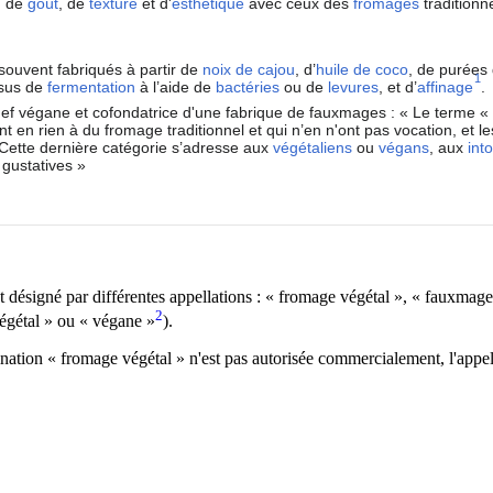
) de
goût
, de
texture
et d'
esthétique
avec ceux des
fromages
traditionn
souvent fabriqués à partir de
noix de cajou
, d’
huile de coco
, de purées
1
ssus de
fermentation
à l’aide de
bactéries
ou de
levures
, et d’
affinage
.
chef végane et cofondatrice d'une fabrique de fauxmages :
« Le terme « 
 en rien à du fromage traditionnel et qui n’en n'ont pas vocation, et l
 Cette dernière catégorie s’adresse aux
végétaliens
ou
végans
, aux
int
gustatives »
st désigné par différentes appellations : « fromage végétal », « fauxmag
2
égétal » ou « végane »
).
nation « fromage végétal » n'est pas autorisée commercialement, l'appel