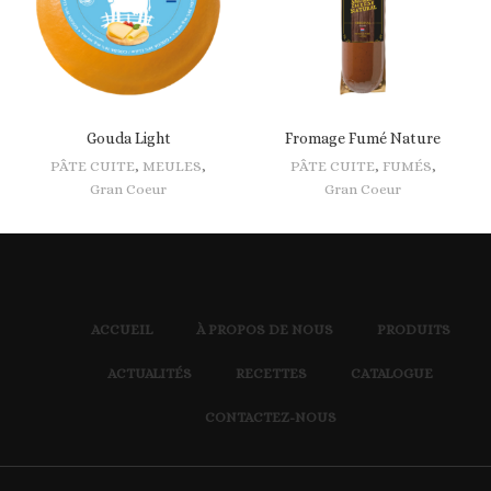
Gouda Light
Fromage Fumé Nature
PÂTE CUITE
,
MEULES
,
PÂTE CUITE
,
FUMÉS
,
Gran Coeur
Gran Coeur
ACCUEIL
À PROPOS DE NOUS
PRODUITS
ACTUALITÉS
RECETTES
CATALOGUE
CONTACTEZ-NOUS