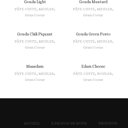
Gouda Light
Gouda Mustard
PÂTE CUITE
,
MEULES
,
PÂTE CUITE
,
MEULES
,
Gran Coeur
Gran Coeur
Gouda Chili Piquant
Gouda Green Pesto
PÂTE CUITE
,
MEULES
,
PÂTE CUITE
,
MEULES
,
Gran Coeur
Gran Coeur
Maasdam
Edam Cheese
PÂTE CUITE
,
MEULES
,
PÂTE CUITE
,
BOULES
,
Gran Coeur
Gran Coeur
ACCUEIL
À PROPOS DE NOUS
PRODUITS